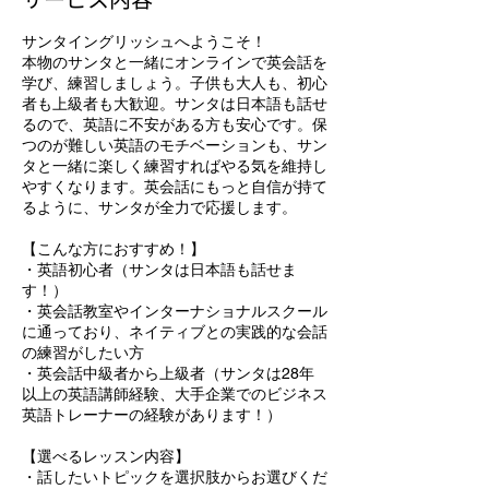
サンタイングリッシュへようこそ！
本物のサンタと一緒にオンラインで英会話を
学び、練習しましょう。子供も大人も、初心
者も上級者も大歓迎。サンタは日本語も話せ
るので、英語に不安がある方も安心です。保
つのが難しい英語のモチベーションも、サン
タと一緒に楽しく練習すればやる気を維持し
やすくなります。英会話にもっと自信が持て
るように、サンタが全力で応援します。
【こんな方におすすめ！】
・英語初心者（サンタは日本語も話せま
す！）
・英会話教室やインターナショナルスクール
に通っており、ネイティブとの実践的な会話
の練習がしたい方
・英会話中級者から上級者（サンタは28年
以上の英語講師経験、大手企業でのビジネス
英語トレーナーの経験があります！）
【選べるレッスン内容】
・話したいトピックを選択肢からお選びくだ