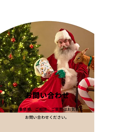
Four Seasons Hotel
Midtown BBQ 
Kyoto｜クリスマスの日に
サンタがクリス
サンタがホテルを訪れま
にギフトを届け
した。
​お問い合わせ
お仕事依頼、ご相談、ご質問はお気軽に
お問い合わせください。